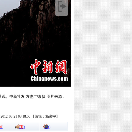
观。中新社发 方也广德 摄 图片来源：
12-03-21 08:18:50 【编辑：杨彦宇】
(
0
)
顶
(
)
踩
(
)