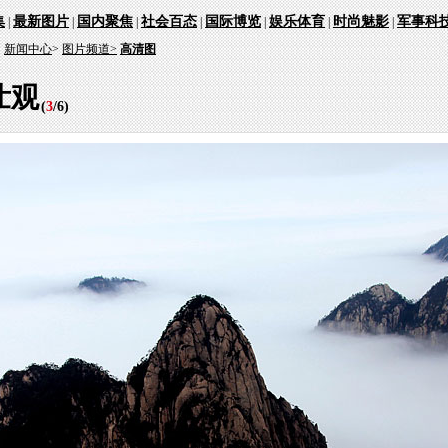
集
最新图片
国内聚焦
社会百态
国际博览
娱乐体育
时尚魅影
军事科
|
|
|
|
|
|
|
：
新闻中心
>
图片频道>
高清图
壮观
(
3
/
6
)