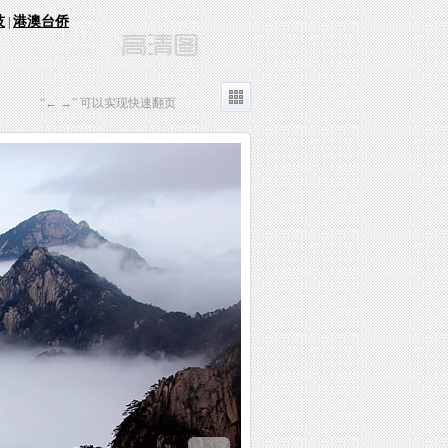
技
港澳台侨
|
“← →” 可以实现快速翻页