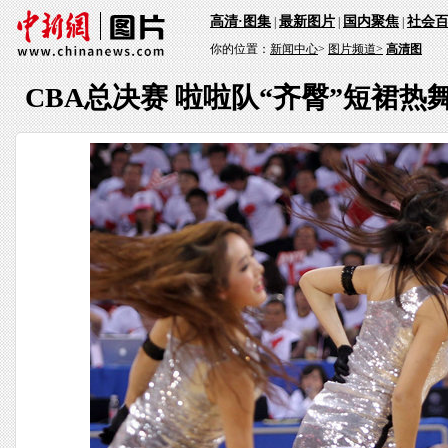
高清·图集
最新图片
国内聚焦
社会
|
|
|
你的位置：
新闻中心
>
图片频道>
高清图
CBA总决赛 啦啦队“齐臀”短裙热