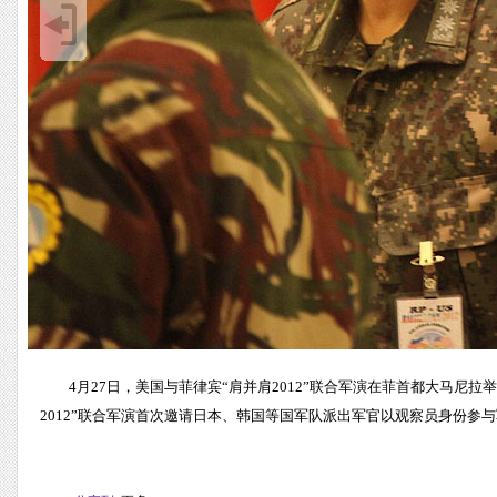
4月27日，美国与菲律宾“肩并肩2012”联合军演在菲首都大马
2012”联合军演首次邀请日本、韩国等国军队派出军官以观察员身份参