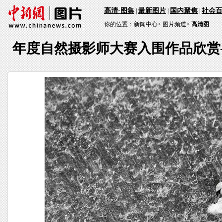
高清·图集
最新图片
国内聚焦
社会
|
|
|
你的位置：
新闻中心
>
图片频道>
高清图
年度自然摄影师大赛入围作品欣赏