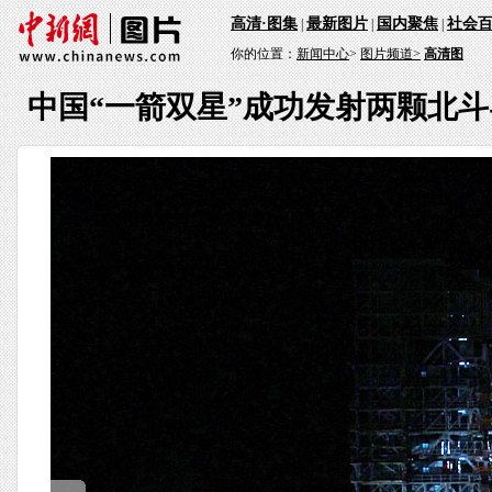
高清·图集
最新图片
国内聚焦
社会
|
|
|
你的位置：
新闻中心
>
图片频道>
高清图
中国“一箭双星”成功发射两颗北