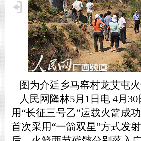
图为介廷乡马窑村龙艾屯火
人民网隆林5月1日电 4月3
用“长征三号乙”运载火箭成
首次采用“一箭双星”方式发
后，火箭两节残骸分别落入