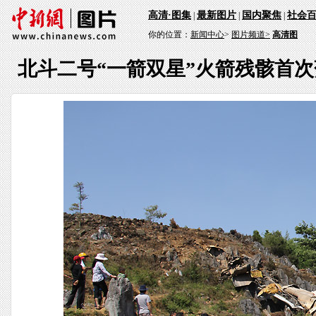
高清·图集
最新图片
国内聚焦
社会
|
|
|
你的位置：
新闻中心
>
图片频道>
高清图
北斗二号“一箭双星”火箭残骸首