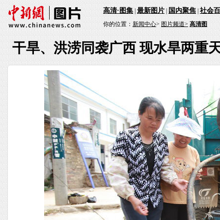
高清·图集
最新图片
国内聚焦
社会
|
|
|
你的位置：
新闻中心
>
图片频道>
高清图
干旱、洪涝同袭广西 现水旱两重