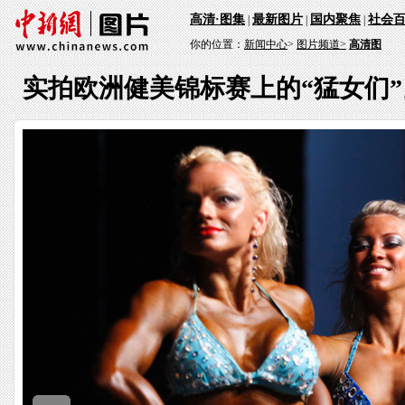
高清·图集
最新图片
国内聚焦
社会
|
|
|
你的位置：
新闻中心
>
图片频道>
高清图
实拍欧洲健美锦标赛上的“猛女们”