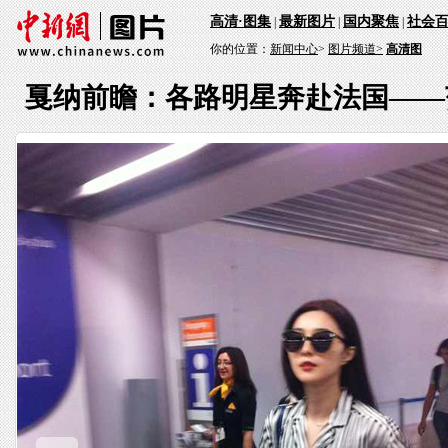
高清·图集
最新图片
国内聚焦
社会
|
|
|
你的位置：
新闻中心
>
图片频道>
高清图
戛纳前瞻：各路明星奔赴法国——