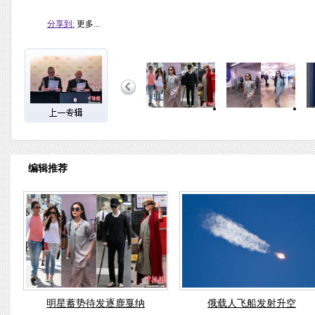
分享到:
更多...
编辑推荐
明星蓄势待发逐鹿戛纳
俄载人飞船发射升空