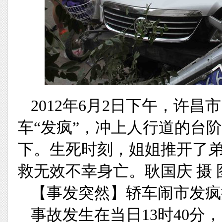
2012年6月2日下午，许
车“发疯”，冲上人行道的台
下。生死时刻，姐姐推开了
救无效不幸身亡。耿国庆 摄 
【事发突然】轿车闹市发疯
事故发生在当日13时40