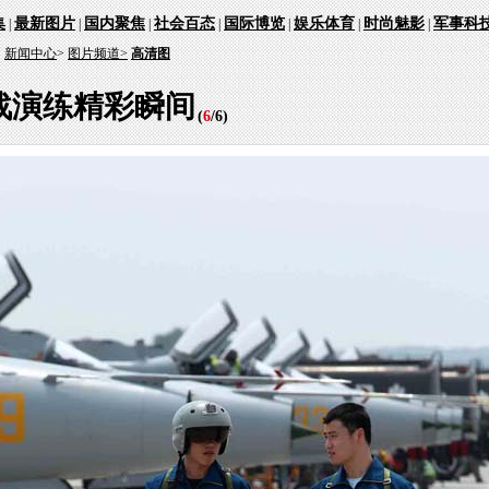
集
最新图片
国内聚焦
社会百态
国际博览
娱乐体育
时尚魅影
军事科
|
|
|
|
|
|
|
：
新闻中心
>
图片频道>
高清图
战演练精彩瞬间
(
6
/
6
)