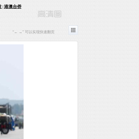
技
港澳台侨
|
“← →” 可以实现快速翻页