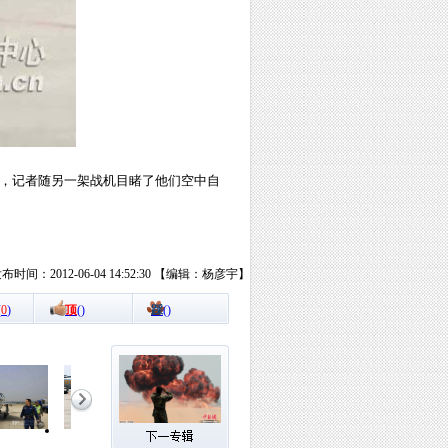
练，记者随另一架战机目睹了他们空中自
布时间：2012-06-04 14:52:30 【编辑：杨彦宇】
(
0
)
顶
(
)
踩
(
)