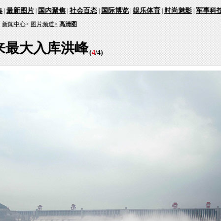
集
最新图片
国内聚焦
社会百态
国际博览
娱乐体育
时尚魅影
军事科
|
|
|
|
|
|
|
：
新闻中心
>
图片频道>
高清图
来最大入库洪峰
(
4
/
4
)