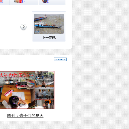
(
0
)
顶
(
)
踩
(
)
图刊：孩子们的夏天