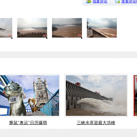
我要评论
查看评论
豚鼠"奥运"日历爆萌
三峡水库迎最大洪峰