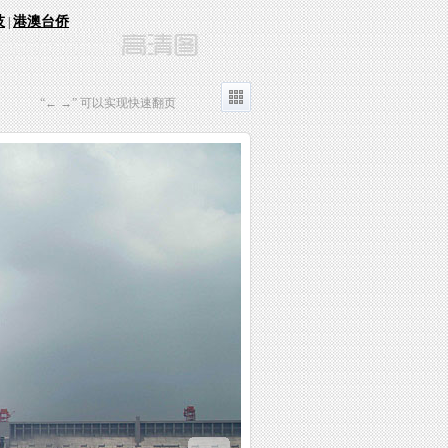
技
港澳台侨
|
“← →” 可以实现快速翻页