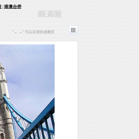
技
港澳台侨
|
“← →” 可以实现快速翻页