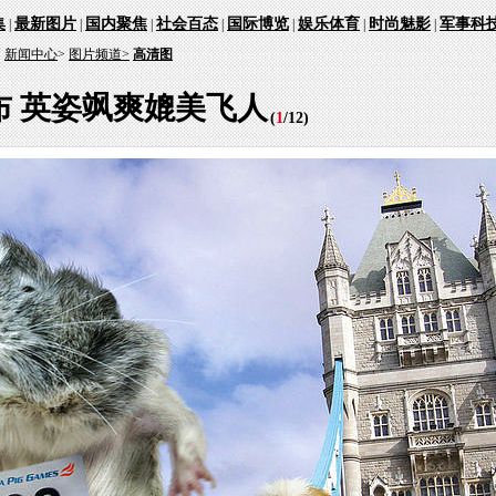
集
最新图片
国内聚焦
社会百态
国际博览
娱乐体育
时尚魅影
军事科
|
|
|
|
|
|
|
：
新闻中心
>
图片频道>
高清图
布 英姿飒爽媲美飞人
(
1
/
12
)