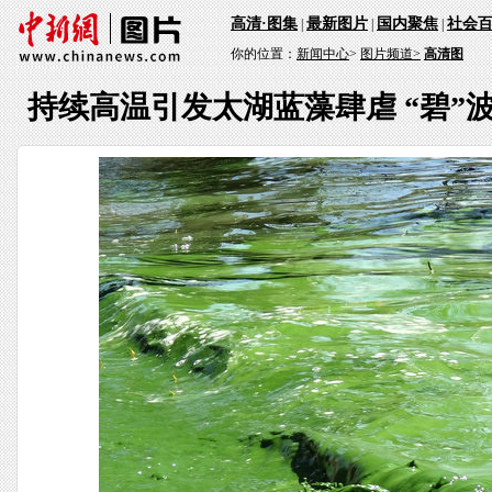
高清·图集
最新图片
国内聚焦
社会
|
|
|
你的位置：
新闻中心
>
图片频道>
高清图
持续高温引发太湖蓝藻肆虐 “碧”