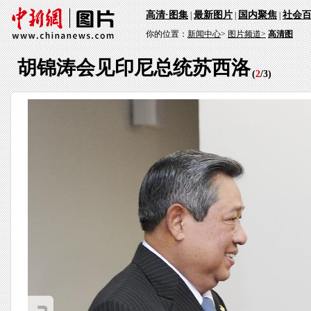
高清·图集
最新图片
国内聚焦
社会
|
|
|
你的位置：
新闻中心
>
图片频道>
高清图
胡锦涛会见印尼总统苏西洛
(
2
/
3
)