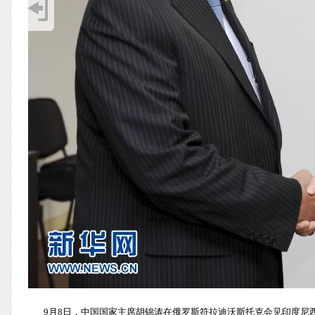
9月8日，中国国家主席胡锦涛在俄罗斯符拉迪沃斯托克会见印度尼