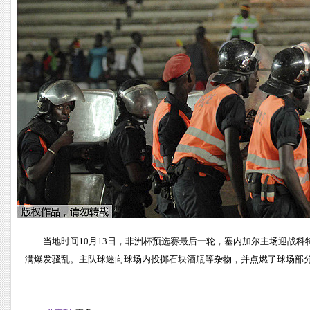
当地时间10月13日，非洲杯预选赛最后一轮，塞内加尔主场迎战
满爆发骚乱。主队球迷向球场内投掷石块酒瓶等杂物，并点燃了球场部