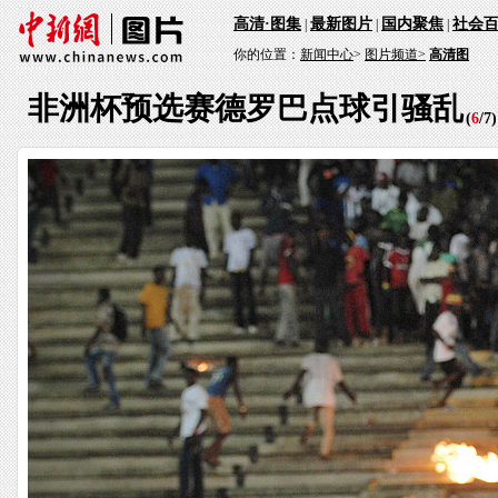
高清·图集
最新图片
国内聚焦
社会
|
|
|
你的位置：
新闻中心
>
图片频道>
高清图
非洲杯预选赛德罗巴点球引骚乱
(
6
/
7
)