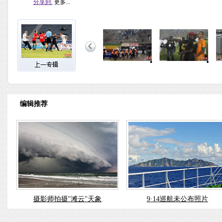
分享到:
更多...
编辑推荐
摄影师拍摄"滩云"天象
9·14巡航未公布照片