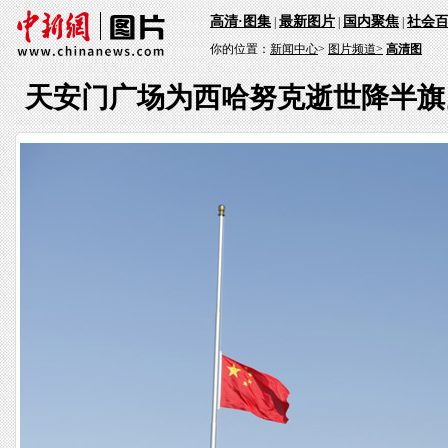
高清·图集
最新图片
国内聚焦
社会
|
|
|
你的位置：
新闻中心
>
图片频道>
高清图
天安门广场为西哈努克逝世降半旗