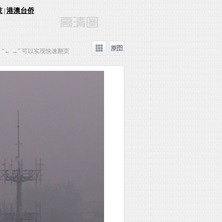
技
港澳台侨
|
“← →” 可以实现快速翻页