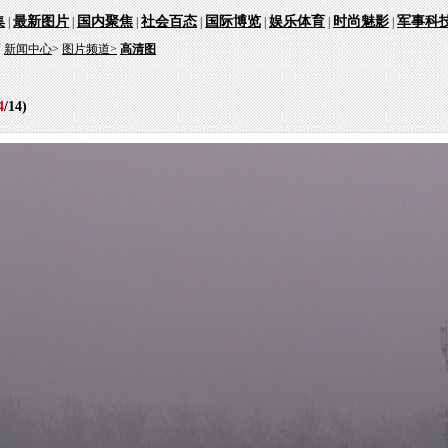
集
最新图片
国内聚焦
社会百态
国际博览
娱乐体育
时尚魅影
军事科
|
|
|
|
|
|
|
：
新闻中心
>
图片频道>
高清图
4
/
14
)