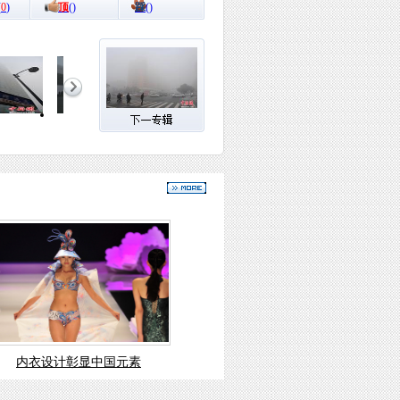
(
0
)
顶
(
)
踩
(
)
内衣设计彰显中国元素