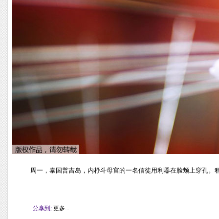
周一，泰国普吉岛，内杼斗母宫的一名信徒用利器在脸颊上穿孔。
分享到:
更多...