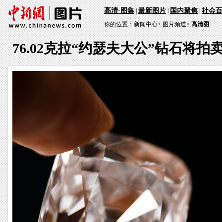
高清·图集
最新图片
国内聚焦
社会
|
|
|
你的位置：
新闻中心
>
图片频道>
高清图
76.02克拉“约瑟夫大公”钻石将拍