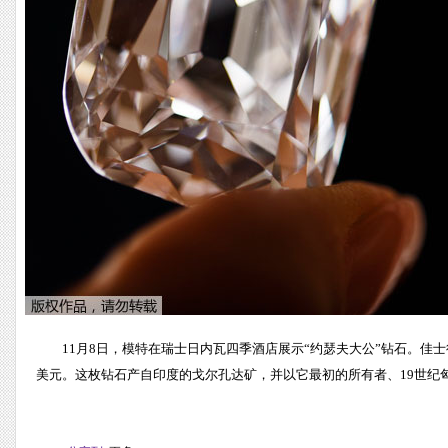
11月8日，模特在瑞士日内瓦四季酒店展示“约瑟夫大公”钻石。佳士得
美元。这枚钻石产自印度的戈尔孔达矿，并以它最初的所有者、19世纪