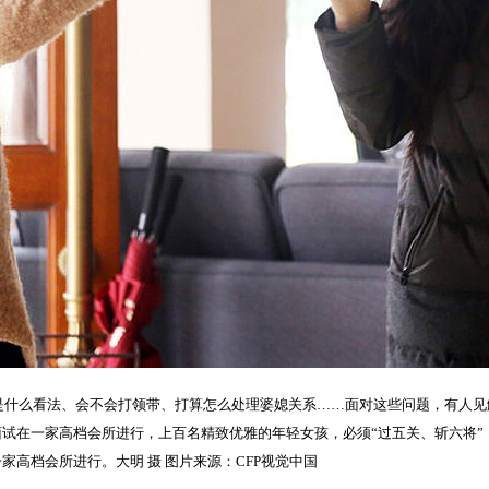
什么看法、会不会打领带、打算怎么处理婆媳关系……面对这些问题，有人见解独
”面试在一家高档会所进行，上百名精致优雅的年轻女孩，必须“过五关、斩六将
一家高档会所进行。大明 摄 图片来源：CFP视觉中国