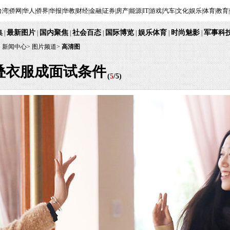
台湾
|
侨网
|
华人
|
侨界
|
华报
|
华教
|
财经
|
金融
|
证券
|
房产
|
能源
|
IT
|
游戏
|
汽车
|
文化
|
娱乐
|
体育
|
教育
|
集
最新图片
国内聚焦
社会百态
国际博览
娱乐体育
时尚魅影
军事科
|
|
|
|
|
|
|
：
新闻中心
>
图片频道>
高清图
叠衣服成面试条件
(
5
/
5
)