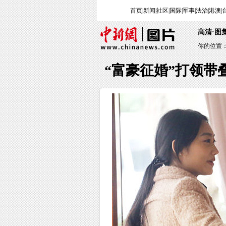
首页
|
新闻
|
社区
|
国际
|
军事
|
法治
|
港澳
|
高清·图
你的位置
“富豪征婚”打领带