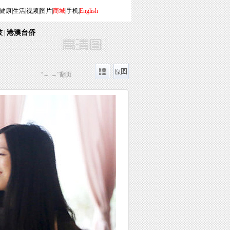
健康
|
生活
|
视频
|
图片
|
商城
|
手机
|
English
技
港澳台侨
|
“← →”翻页