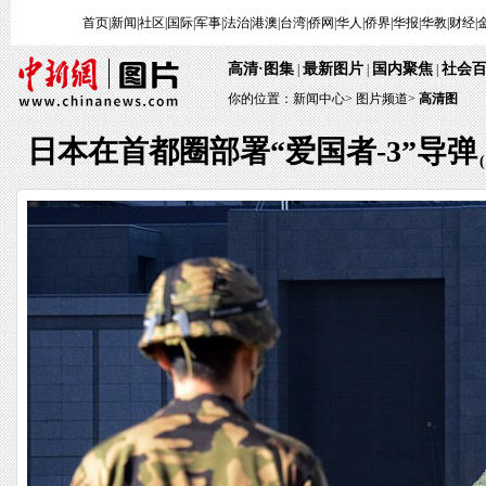
首页
|
新闻
|
社区
|
国际
|
军事
|
法治
|
港澳
|
台湾
|
侨网
|
华人
|
侨界
|
华报
|
华教
|
财经
|
高清·图集
最新图片
国内聚焦
社会
|
|
|
你的位置：
新闻中心
>
图片频道>
高清图
日本在首都圈部署“爱国者-3”导弹
(