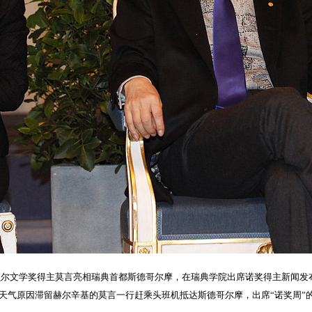
年诺贝尔文学奖得主莫言亮相瑞典首都斯德哥尔摩，在瑞典学院出席诺奖得主新闻
天气原因滞留赫尔辛基的莫言一行赶乘头班机抵达斯德哥尔摩，出席“诺奖周”的