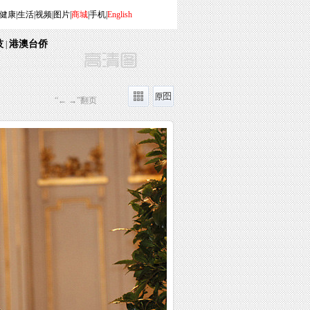
健康
|
生活
|
视频
|
图片
|
商城
|
手机
|
English
技
港澳台侨
|
“← →”翻页