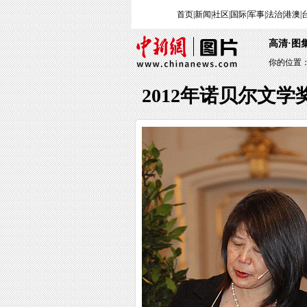
首页
|
新闻
|
社区
|
国际
|
军事
|
法治
|
港澳
|
高清·图
你的位置
2012年诺贝尔文