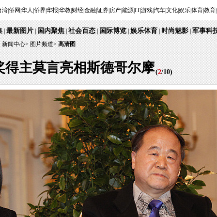
台湾
|
侨网
|
华人
|
侨界
|
华报
|
华教
|
财经
|
金融
|
证券
|
房产
|
能源
|
IT
|
游戏
|
汽车
|
文化
|
娱乐
|
体育
|
教育
|
集
最新图片
国内聚焦
社会百态
国际博览
娱乐体育
时尚魅影
军事科
|
|
|
|
|
|
|
：
新闻中心
>
图片频道>
高清图
学奖得主莫言亮相斯德哥尔摩
(
2
/
10
)