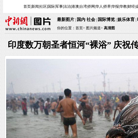
首页
|
新闻
|
社区
|
国际
|
军事
|
法治
|
港澳
|
台湾
|
侨网
|
华人
|
侨界
|
华报
|
华教
|
财经
|
最新图片
国内
社会
国际博览
娱乐体育
|
·
|
|
|
你的位置：
首页
>
图片频道>
高清图
印度数万朝圣者恒河“裸浴” 庆祝传