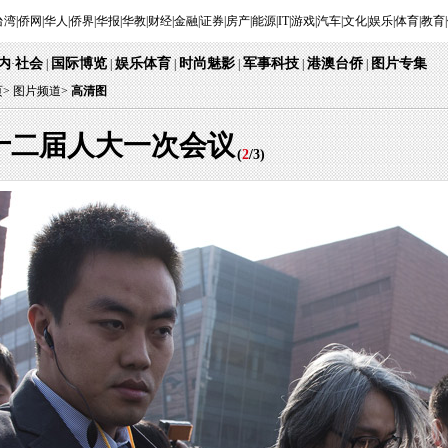
台湾
|
侨网
|
华人
|
侨界
|
华报
|
华教
|
财经
|
金融
|
证券
|
房产
|
能源
|
IT
|
游戏
|
汽车
|
文化
|
娱乐
|
体育
|
教育
|
内
社会
国际博览
娱乐体育
时尚魅影
军事科技
港澳台侨
图片专集
·
|
|
|
|
|
|
页
>
图片频道>
高清图
十二届人大一次会议
(
2
/
3
)