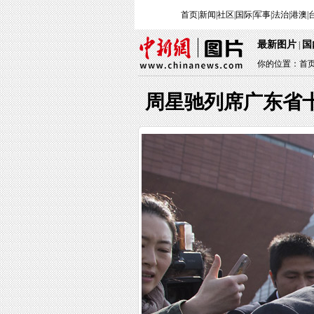
首页
|
新闻
|
社区
|
国际
|
军事
|
法治
|
港澳
|
最新图片
国
|
你的位置：
首
周星驰列席广东省