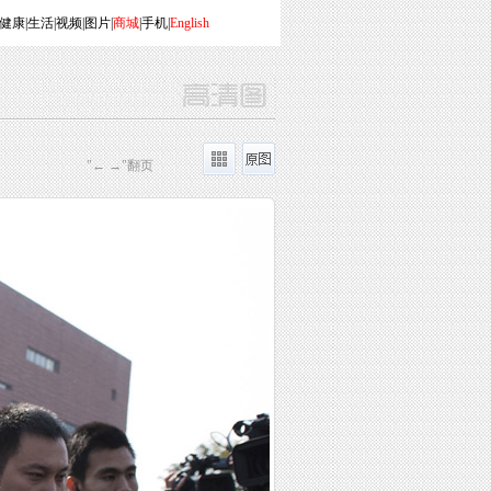
健康
|
生活
|
视频
|
图片
|
商城
|
手机
|
English
"← →"翻页