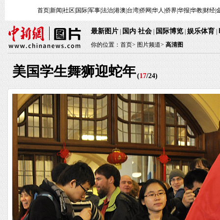
首页
|
新闻
|
社区
|
国际
|
军事
|
法治
|
港澳
|
台湾
|
侨网
|
华人
|
侨界
|
华报
|
华教
|
财经
|
最新图片
国内
社会
国际博览
娱乐体育
|
·
|
|
|
你的位置：
首页
>
图片频道>
高清图
美国学生舞狮迎蛇年
(
17
/
24
)