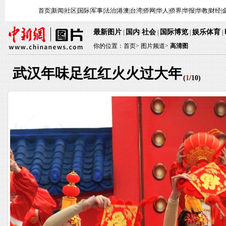
首页
|
新闻
|
社区
|
国际
|
军事
|
法治
|
港澳
|
台湾
|
侨网
|
华人
|
侨界
|
华报
|
华教
|
财经
|
最新图片
国内
社会
国际博览
娱乐体育
|
·
|
|
|
你的位置：
首页
>
图片频道>
高清图
武汉年味足红红火火过大年
(
1
/
10
)