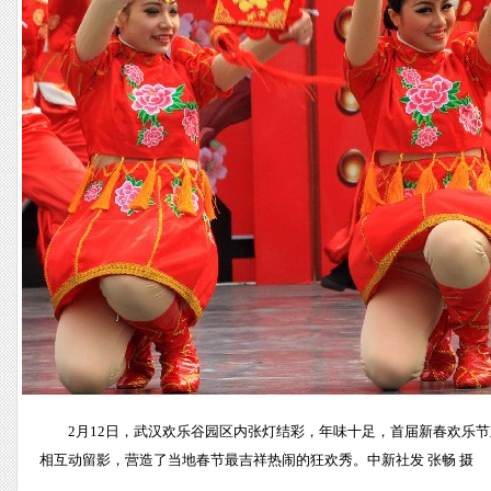
2月12日，武汉欢乐谷园区内张灯结彩，年味十足，首届新春欢乐
相互动留影，营造了当地春节最吉祥热闹的狂欢秀。中新社发 张畅 摄