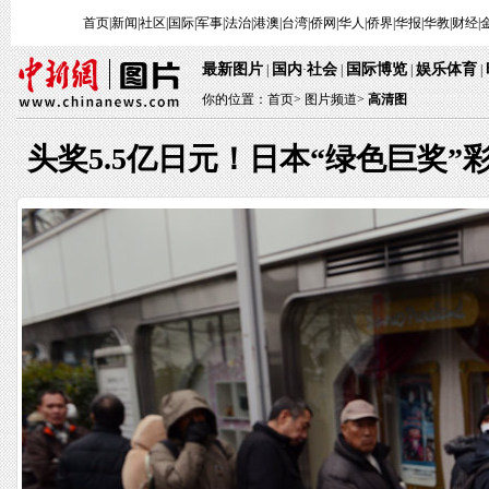
首页
|
新闻
|
社区
|
国际
|
军事
|
法治
|
港澳
|
台湾
|
侨网
|
华人
|
侨界
|
华报
|
华教
|
财经
|
最新图片
国内
社会
国际博览
娱乐体育
|
·
|
|
|
你的位置：
首页
>
图片频道>
高清图
头奖5.5亿日元！日本“绿色巨奖”