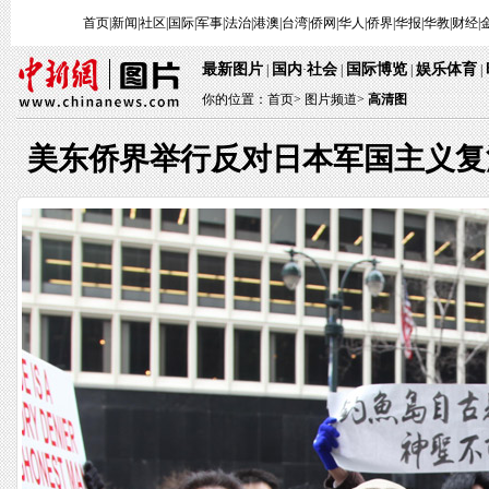
首页
|
新闻
|
社区
|
国际
|
军事
|
法治
|
港澳
|
台湾
|
侨网
|
华人
|
侨界
|
华报
|
华教
|
财经
|
最新图片
国内
社会
国际博览
娱乐体育
|
·
|
|
|
你的位置：
首页
>
图片频道>
高清图
美东侨界举行反对日本军国主义复