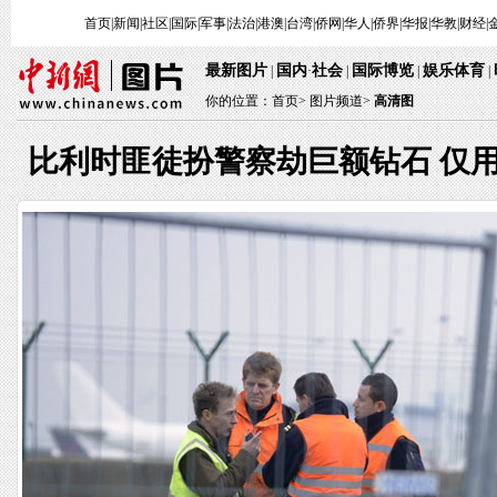
首页
|
新闻
|
社区
|
国际
|
军事
|
法治
|
港澳
|
台湾
|
侨网
|
华人
|
侨界
|
华报
|
华教
|
财经
|
最新图片
国内
社会
国际博览
娱乐体育
|
·
|
|
|
你的位置：
首页
>
图片频道>
高清图
比利时匪徒扮警察劫巨额钻石 仅