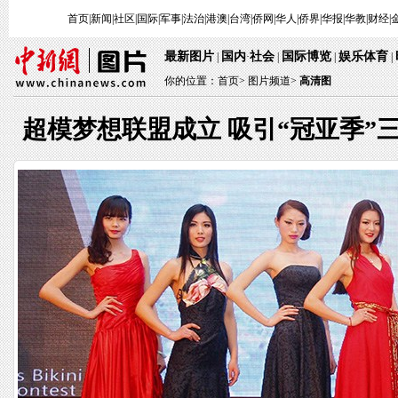
首页
|
新闻
|
社区
|
国际
|
军事
|
法治
|
港澳
|
台湾
|
侨网
|
华人
|
侨界
|
华报
|
华教
|
财经
|
最新图片
国内
社会
国际博览
娱乐体育
|
·
|
|
|
你的位置：
首页
>
图片频道>
高清图
超模梦想联盟成立 吸引“冠亚季”