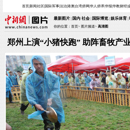
首页
|
新闻
|
社区
|
国际
|
军事
|
法治
|
港澳
|
台湾
|
侨网
|
华人
|
侨界
|
华报
|
华教
|
财经
|
最新图片
国内
社会
国际博览
娱乐体育
|
·
|
|
|
你的位置：
首页
>
图片频道>
高清图
郑州上演“小猪快跑” 助阵畜牧产