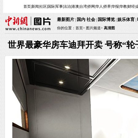
首页
|
新闻
|
社区
|
国际
|
军事
|
法治
|
港澳
|
台湾
|
侨网
|
华人
|
侨界
|
华报
|
华教
|
财经
|
最新图片
国内
社会
国际博览
娱乐体育
|
·
|
|
|
你的位置：
首页
>
图片频道>
高清图
世界最豪华房车迪拜开卖 号称“轮