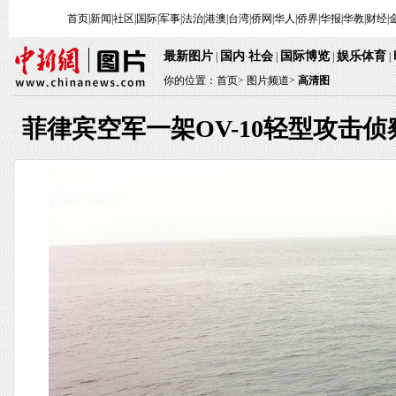
首页
|
新闻
|
社区
|
国际
|
军事
|
法治
|
港澳
|
台湾
|
侨网
|
华人
|
侨界
|
华报
|
华教
|
财经
|
最新图片
国内
社会
国际博览
娱乐体育
|
·
|
|
|
你的位置：
首页
>
图片频道>
高清图
菲律宾空军一架OV-10轻型攻击