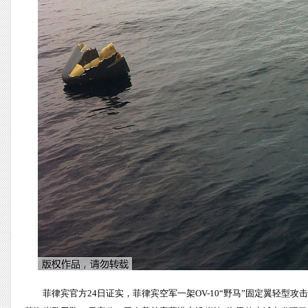
菲律宾官方24日证实，菲律宾空军一架OV-10“野马”固定翼轻型