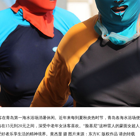
”的泳客在青岛第一海水浴场消暑休闲。近年来每到夏秋炎热时节，青岛各海水浴场
在15元到20元之间，深受中老年女泳客喜欢。“脸基尼”这种雷人的蒙面女超
者乐享生活的精神境界。黄杰显 摄 图片来源：东方IC 版权作品 请勿转载