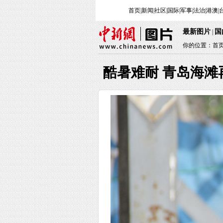
首页
|
新闻
|
社区
|
国际
|
军事
|
法治
|
港澳
|
最新图片
国
|
你的位置：
首
酷暑难耐 青岛海滩