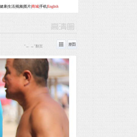
健康
|
生活
|
视频
|
图片
|
商城
|
手机
|
English
"← →"翻页