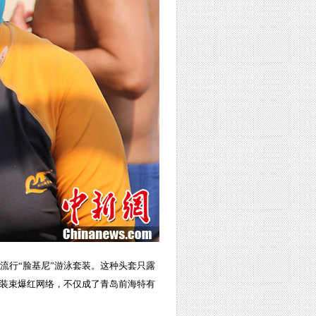
便流行“脸基尼”游泳套装。这种头套只露
人装束爆红网络，不仅成了青岛前海特有