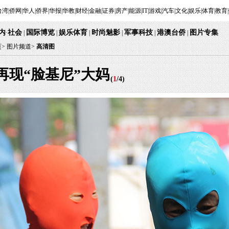
台湾
|
侨网
|
华人
|
侨界
|
华报
|
华教
|
财经
|
金融
|
证券
|
房产
|
能源
|
IT
|
游戏
|
汽车
|
文化
|
娱乐
|
体育
|
教育
|
内
社会
国际博览
娱乐体育
时尚魅影
军事科技
港澳台侨
图片专集
·
|
|
|
|
|
|
页
>
图片频道>
高清图
再现“脸基尼”大妈
(
1
/
4
)