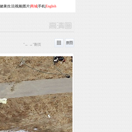
健康
|
生活
|
视频
|
图片
|
商城
|
手机
|
English
"← →"翻页