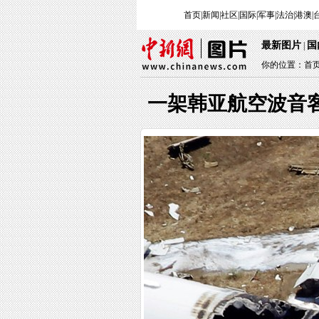
首页
|
新闻
|
社区
|
国际
|
军事
|
法治
|
港澳
|
最新图片
国
|
你的位置：
首
一架韩亚航空波音