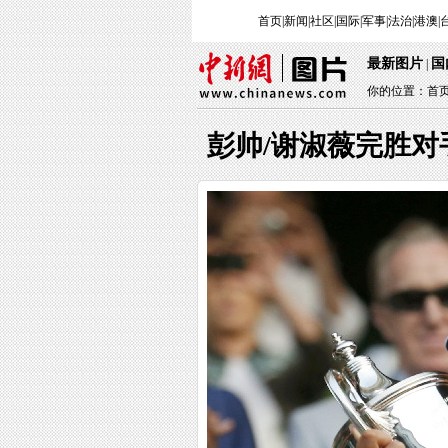
首页
|
新闻
|
社区
|
国际
|
军事
|
法治
|
港澳
|
最新图片
国
|
你的位置：
首
彭帅/谢淑薇完胜对