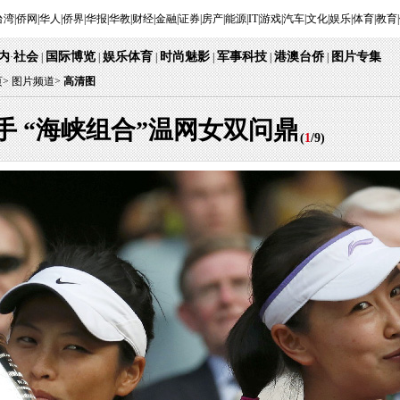
台湾
|
侨网
|
华人
|
侨界
|
华报
|
华教
|
财经
|
金融
|
证券
|
房产
|
能源
|
IT
|
游戏
|
汽车
|
文化
|
娱乐
|
体育
|
教育
|
内
社会
国际博览
娱乐体育
时尚魅影
军事科技
港澳台侨
图片专集
·
|
|
|
|
|
|
页
>
图片频道>
高清图
手 “海峡组合”温网女双问鼎
(
1
/
9
)