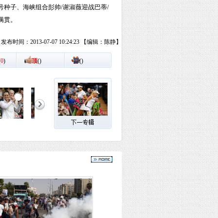
号种子、海峡组合彭帅/谢淑薇迎战巴蒂/
满贯。
发布时间：2013-07-07 10:24:23 【编辑：陈静】
(
0
)
顶
(
)
踩
(
)