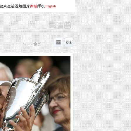
健康
|
生活
|
视频
|
图片
|
商城
|
手机
|
English
"← →"翻页