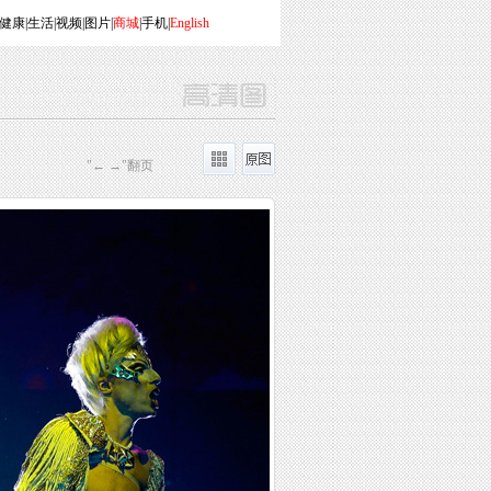
健康
|
生活
|
视频
|
图片
|
商城
|
手机
|
English
"← →"翻页