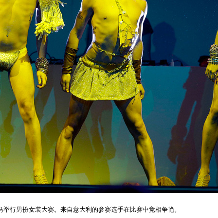
利罗马举行男扮女装大赛。来自意大利的参赛选手在比赛中竞相争艳。