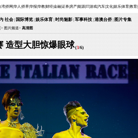
台湾
|
侨网
|
华人
|
侨界
|
华报
|
华教
|
财经
|
金融
|
证券
|
房产
|
能源
|
IT
|
游戏
|
汽车
|
文化
|
娱乐
|
体育
|
教育
|
内
社会
国际博览
娱乐体育
时尚魅影
军事科技
港澳台侨
图片专集
·
|
|
|
|
|
|
页
>
图片频道>
高清图
赛 造型大胆惊爆眼球
(
3
/
6
)