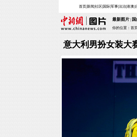
首页
|
新闻
|
社区
|
国际
|
军事
|
法治
|
港澳
|
最新图片
国
|
你的位置：
首
意大利男扮女装大