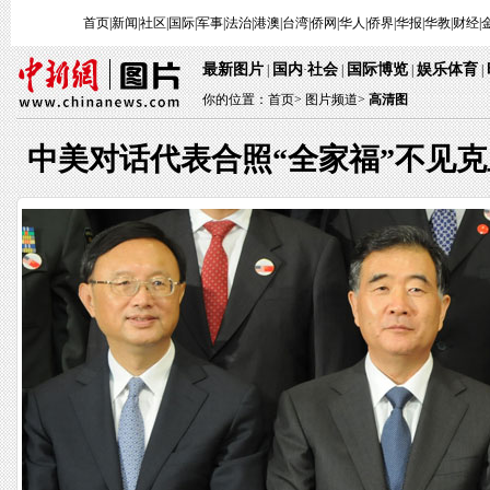
首页
|
新闻
|
社区
|
国际
|
军事
|
法治
|
港澳
|
台湾
|
侨网
|
华人
|
侨界
|
华报
|
华教
|
财经
|
最新图片
国内
社会
国际博览
娱乐体育
|
·
|
|
|
你的位置：
首页
>
图片频道>
高清图
中美对话代表合照“全家福”不见克