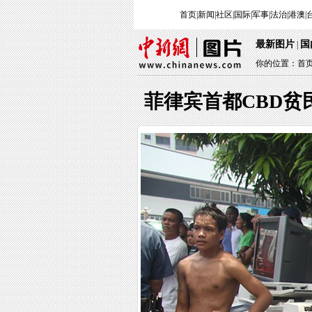
首页
|
新闻
|
社区
|
国际
|
军事
|
法治
|
港澳
|
最新图片
国
|
你的位置：
首
菲律宾首都CBD贫