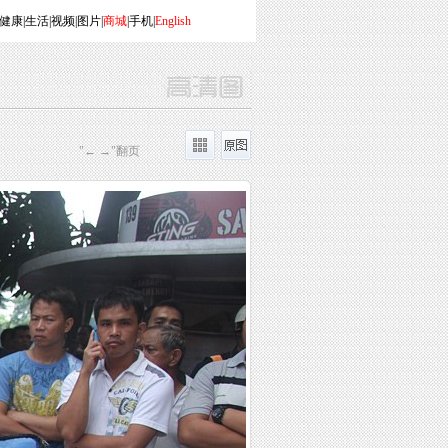
健康
|
生活
|
视频
|
图片
|
商城
|
手机
|
English
"← →"翻页