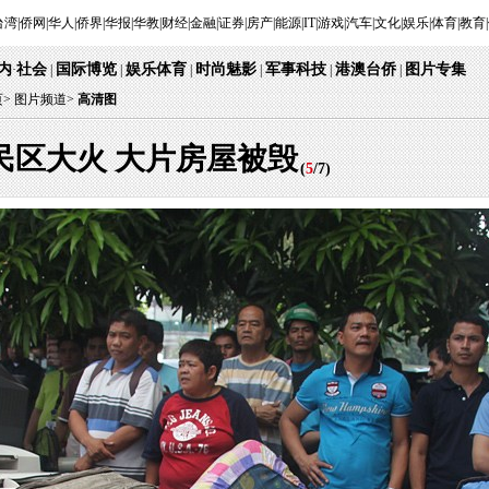
台湾
|
侨网
|
华人
|
侨界
|
华报
|
华教
|
财经
|
金融
|
证券
|
房产
|
能源
|
IT
|
游戏
|
汽车
|
文化
|
娱乐
|
体育
|
教育
|
内
社会
国际博览
娱乐体育
时尚魅影
军事科技
港澳台侨
图片专集
·
|
|
|
|
|
|
页
>
图片频道>
高清图
民区大火 大片房屋被毁
(
5
/
7
)