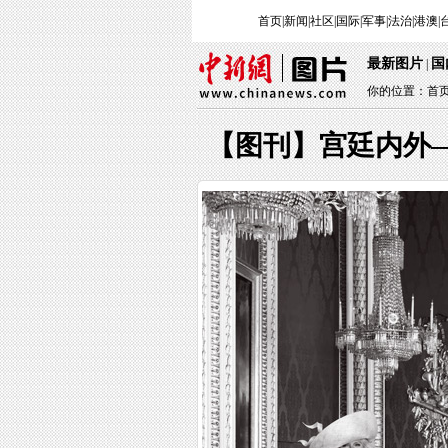
首页
|
新闻
|
社区
|
国际
|
军事
|
法治
|
港澳
|
最新图片
国
|
你的位置：
首
【图刊】宫廷内外