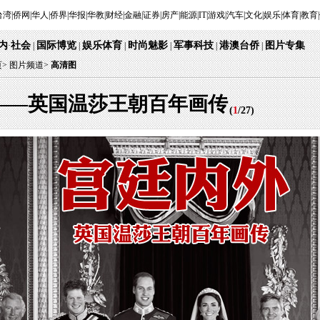
台湾
|
侨网
|
华人
|
侨界
|
华报
|
华教
|
财经
|
金融
|
证券
|
房产
|
能源
|
IT
|
游戏
|
汽车
|
文化
|
娱乐
|
体育
|
教育
|
内
社会
国际博览
娱乐体育
时尚魅影
军事科技
港澳台侨
图片专集
·
|
|
|
|
|
|
页
>
图片频道>
高清图
——英国温莎王朝百年画传
(
1
/
27
)