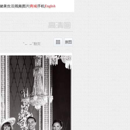
健康
|
生活
|
视频
|
图片
|
商城
|
手机
|
English
"← →"翻页