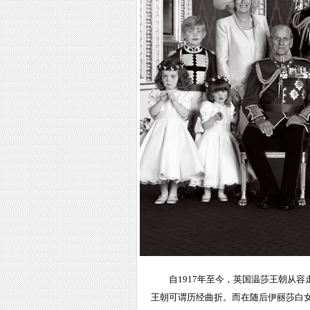
自1917年至今，英国温莎王朝从
王朝可谓历经曲折。而在随后伊丽莎白