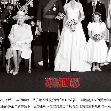
容走过了近100年的历程。从乔治五世改变姓氏命名“温莎”，到短暂执政的爱德华
女王的60余年的带领下，温莎王朝不仅安然度过了席卷全球的君主制危机与一