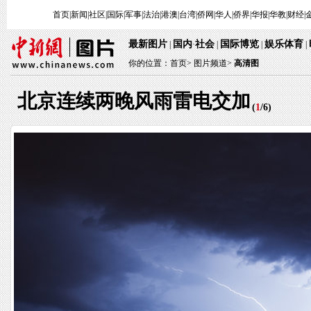
首页
|
新闻
|
社区
|
国际
|
军事
|
法治
|
港澳
|
台湾
|
侨网
|
华人
|
侨界
|
华报
|
华教
|
财经
|
最新图片
国内
社会
国际博览
娱乐体育
|
·
|
|
|
你的位置：
首页
>
图片频道>
高清图
北京连续两晚风雨雷电交加
(
1
/
6
)