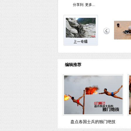
分享到:
更多...
编辑推荐
盘点各国士兵的独门绝技