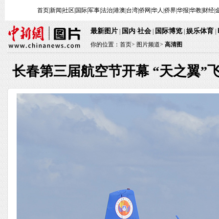
首页
|
新闻
|
社区
|
国际
|
军事
|
法治
|
港澳
|
台湾
|
侨网
|
华人
|
侨界
|
华报
|
华教
|
财经
|
最新图片
国内
社会
国际博览
娱乐体育
|
·
|
|
|
你的位置：
首页
>
图片频道>
高清图
长春第三届航空节开幕 “天之翼”