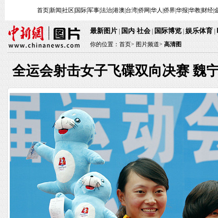
首页
|
新闻
|
社区
|
国际
|
军事
|
法治
|
港澳
|
台湾
|
侨网
|
华人
|
侨界
|
华报
|
华教
|
财经
|
最新图片
国内
社会
国际博览
娱乐体育
|
·
|
|
|
你的位置：
首页
>
图片频道>
高清图
全运会射击女子飞碟双向决赛 魏