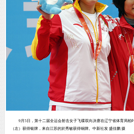
9月5日，第十二届全运会射击女子飞碟双向决赛在辽宁省体育局柏
（左）获得银牌，来自江苏的於秀敏获得铜牌。中新社发 盛佳鹏 摄