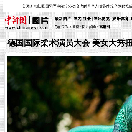
首页
|
新闻
|
社区
|
国际
|
军事
|
法治
|
港澳
|
台湾
|
侨网
|
华人
|
侨界
|
华报
|
华教
|
财经
|
最新图片
国内
社会
国际博览
娱乐体育
|
·
|
|
|
你的位置：
首页
>
图片频道>
高清图
德国国际柔术演员大会 美女大秀扭