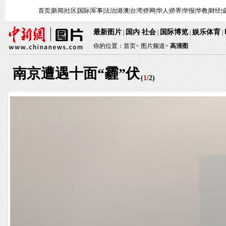
首页
|
新闻
|
社区
|
国际
|
军事
|
法治
|
港澳
|
台湾
|
侨网
|
华人
|
侨界
|
华报
|
华教
|
财经
|
最新图片
国内
社会
国际博览
娱乐体育
|
·
|
|
|
你的位置：
首页
>
图片频道>
高清图
南京遭遇十面“霾”伏
(
1
/
2
)