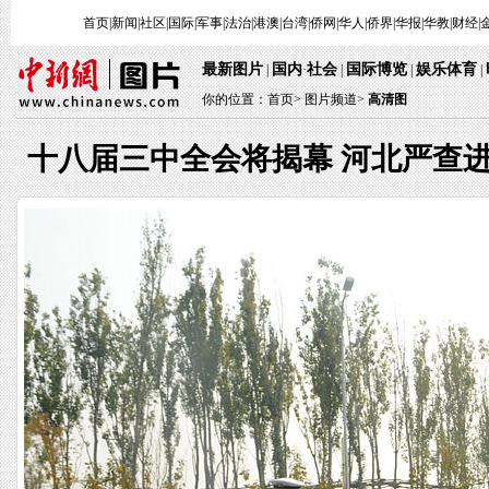
首页
|
新闻
|
社区
|
国际
|
军事
|
法治
|
港澳
|
台湾
|
侨网
|
华人
|
侨界
|
华报
|
华教
|
财经
|
最新图片
国内
社会
国际博览
娱乐体育
|
·
|
|
|
你的位置：
首页
>
图片频道>
高清图
十八届三中全会将揭幕 河北严查