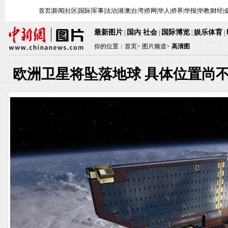
首页
|
新闻
|
社区
|
国际
|
军事
|
法治
|
港澳
|
台湾
|
侨网
|
华人
|
侨界
|
华报
|
华教
|
财经
|
最新图片
国内
社会
国际博览
娱乐体育
|
·
|
|
|
你的位置：
首页
>
图片频道>
高清图
欧洲卫星将坠落地球 具体位置尚