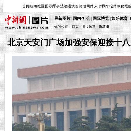
首页
|
新闻
|
社区
|
国际
|
军事
|
法治
|
港澳
|
台湾
|
侨网
|
华人
|
侨界
|
华报
|
华教
|
财经
|
最新图片
国内
社会
国际博览
娱乐体育
|
·
|
|
|
你的位置：
首页
>
图片频道>
高清图
北京天安门广场加强安保迎接十八